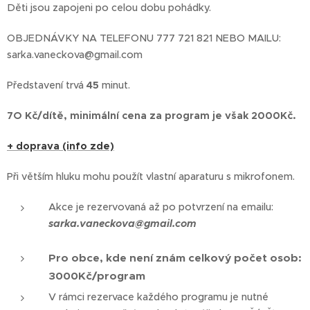
Děti jsou zapojeni po celou dobu pohádky.
OBJEDNÁVKY NA TELEFONU 777 721 821 NEBO MAILU:
sarka.vaneckova@gmail.com
Představení trvá
45
minut.
7O Kč/dítě, minimální cena za program je však 2000Kč.
+ doprava (info zde)
Při větším hluku mohu použít vlastní aparaturu s mikrofonem.
Akce je rezervovaná až po potvrzení na emailu:
sarka.vaneckova@gmail.com
Pro obce, kde není znám celkový počet osob:
3000Kč/program
V rámci rezervace každého programu je nutné